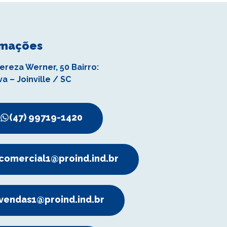
rmações
ereza Werner, 50 Bairro:
va – Joinville / SC
(47) 99719-1420
comercial1@proind.ind.br
vendas1@proind.ind.br